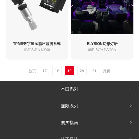
TPMS数字显示胎压监测系统
ELYSION幻彩灯语
08E35-HA1-Y00
08E15-TAE-Y00A
首页
17
18
19
20
21
尾页
本田系列
無限系列
购买指南