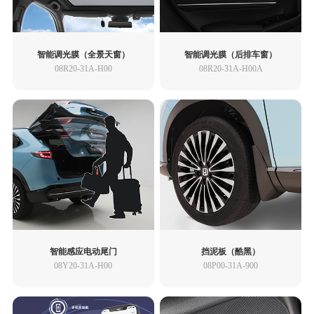
思域 TYPE R
思域（HATCHBACK）
艾力绅
XR-V
智能调光膜（全景天窗）
智能调光膜（后排车窗）
08R20-31A-H00
08R20-31A-H00A
e:NS1
灵悉L
UR-V
LIFE
享域
享域 锐·混动
智能感应电动尾门
挡泥板（酷黑）
08Y20-31A-H00
08P00-31A-900