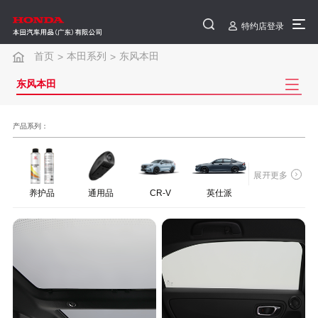
特约店登录
首页
本田系列
东风本田
>
>
东风本田
产品系列：
展开更多
养护品
通用品
CR-V
英仕派
HR-V
思域
S7
e:NS2