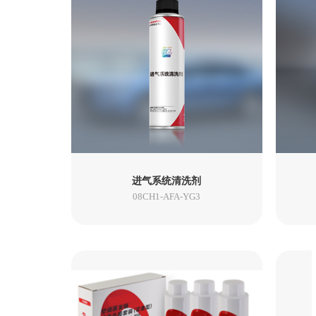
奥德赛
e:NP2
户外露营产
凌派
凌派 锐·混动
进气系统清洗剂
08CH1-AFA-YG3