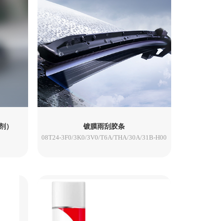
缤智
ZR-V
剂）
镀膜雨刮胶条
08T24-3F0/3K0/3V0/T6A/THA/30A/31B-H00