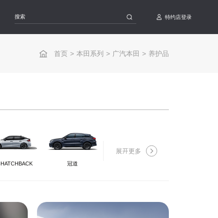
特约店登录
首页
>
本田系列
>
广汽本田
>
养护品
展开更多
HATCHBACK
冠道