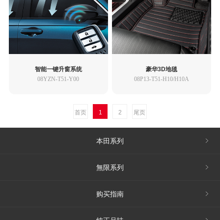
智能一键升窗系统
豪华3D地毯
08YZN-T51-Y00
08P13-T51-H10/H10A
首页
1
2
尾页
本田系列
無限系列
购买指南