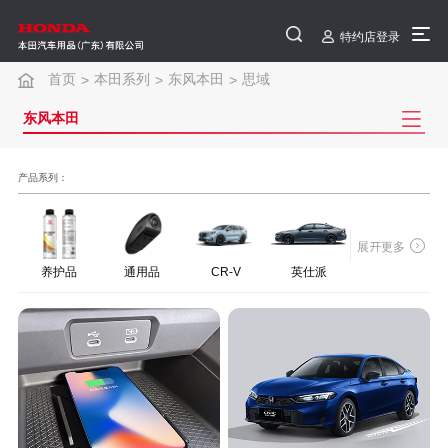
特约店登录
首页
本田系列
东风本田
思域
>
>
>
东风本田
产品系列：
展开更多
养护品
通用品
CR-V
英仕派
HR-V
思域
S7
e:NS2