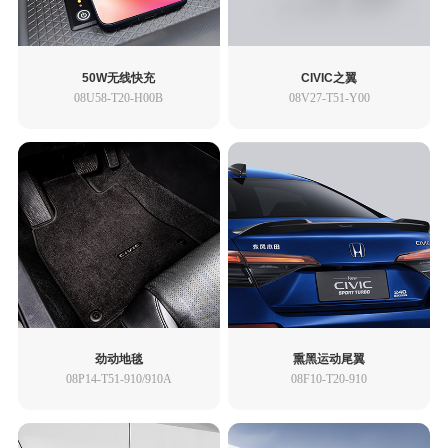
思域 TYPE R
思域（HATCHBACK）
艾力绅
XR-V
50W无线快充
CIVIC之翼
08U58-T20-H00B
08V27-T51-Y00
e:NS1
灵悉L
UR-V
LIFE
享域
享域 锐·混动
劲动地毯
熏黑运动尾翼
08P14-T51-910/910A
08F10-T20-910