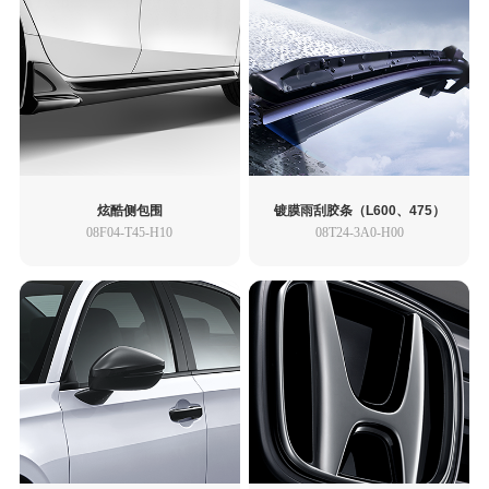
炫酷侧包围
镀膜雨刮胶条（L600、475）
08F04-T45-H10
08T24-3A0-H00