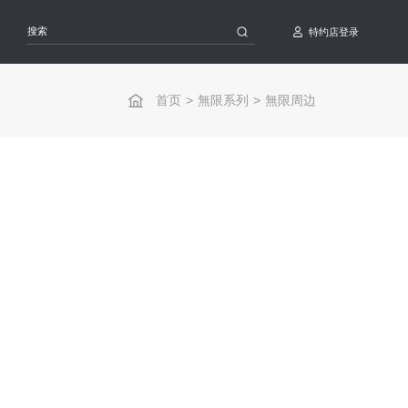
特约店登录
首页
>
無限系列
>
無限周边