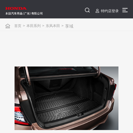
特约店登录
首页
>
本田系列
>
东风本田
>
享域