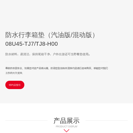
防水行李箱垫（汽油版/混动版）
08U45-TJ7/TJ8-H00
防水材料，易清洁，保持尾箱干净，户外出游还可当野餐垫使用。
尊敬的本田车主，如果您对该产品感兴趣，欢迎您到当地本田特约店进行咨询购买，感谢您对我们
工作的大力支持；
特约店指引
产品展示
PRODUCT DISPLAY