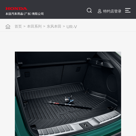
特约店登录
首页
>
本田系列
>
东风本田
>
UR-V