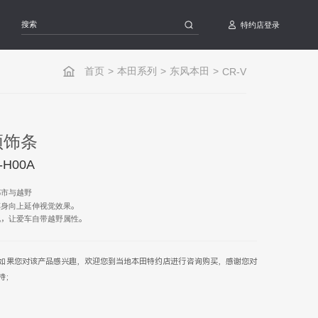
特约店登录
首页
>
本田系列
>
东风本田
>
CR-V
顶饰条
-H00A
都市与越野
车身向上延伸视觉效果。
化，让爱车自带越野属性。
如果您对该产品感兴趣，欢迎您到当地本田特约店进行咨询购买，感谢您对
持；