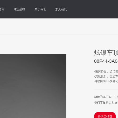
指南
纯正品味
关于我们
加入我们
炫银车
08F44-3A0
·凌厉身影，游弋
·流线设计，更显
·牢固耐用不易老
尊敬的本田车主，
我们工作的大力支
特约店指引