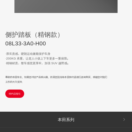
侧护踏板（精钢款）
08L33-3A0-H00
·厚实质感，硬朗运动兼顾保护车身
·200KG 承重，让老人小孩上下车更多一重保障。
·精钢材质，整车感觉更厚实，加强 SUV 越野感。
尊敬的本田车主，如果您对该产品感兴趣，欢迎您到当地本田特约店进行咨询购买，感谢您对我们
工作的大力支持；
特约店指引
本田系列