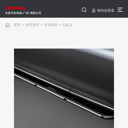
特约店登录
首页
>
本田系列
>
东风本田
>
CR-V