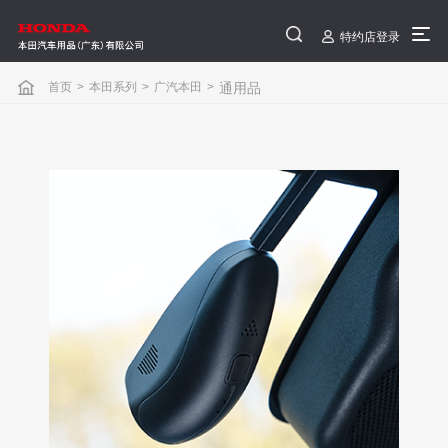
特约店登录
首页
>
本田系列
>
广汽本田
>
通用品